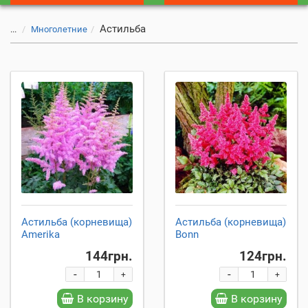
Астильба
...
Многолетние
Астильба (корневища)
Астильба (корневища)
Amerika
Bonn
144грн.
124грн.
-
-
+
+
В корзину
В корзину