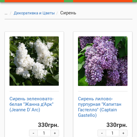
Сирень
...
Декоративка и Цветы
Сирень зеленовато-
Сирень лилово-
белая "Жанна д’Арк"
пурпурная "Капитан
(Jeanne D`Arc)
Гастелло" (Captain
Gastello)
330грн.
330грн.
-
-
+
+