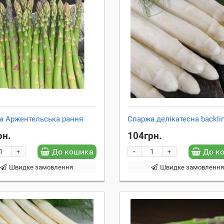
а Аржентельська рання
Спаржа делікатесна backli
рн.
104грн.
-
До кошика
До к
+
+
Швидке замовлення
Швидке замовленн