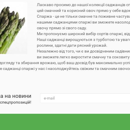
Ласкаво просимо до нашої колекції саджанців сп
цей смачний та корисний овоч прямо у себе вдо
Спаржа - це не тільки смачне та поживне частуван
нашими саджанцями спаржі ви зможете насолод
овочу прямо зі свого саду.
Ми пропонуємо широкий вибір сортів спаржі, від 
Наші саджанці вирощуються з турботою та уваго
рослини, здатні дати рясний урожай.
Незалежно від того, чи є ви досвідченим садівни
ви зможете легко виростити смачну та соковиту 
 догляду та збирання врожаю, щоб ваш досвід був максимально ус
 саджанці спаржі у нас і насолоджуйтесь свіжим та смачним овочом
а на новини
а спецпропозицій!