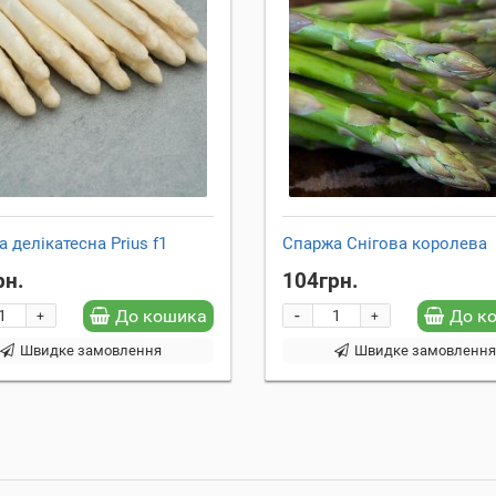
 делікатесна Prius f1
Спаржа Снігова королева
рн.
104грн.
-
До кошика
До к
+
+
Швидке замовлення
Швидке замовленн