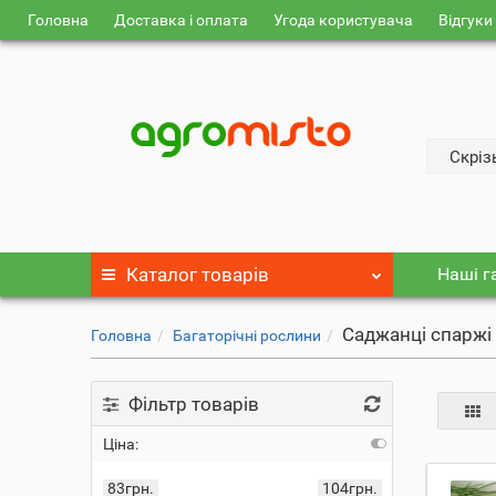
Головна
Доставка і оплата
Угода користувача
Відгуки
Скріз
Каталог
товарів
Наші г
Саджанці спаржі
Головна
Багаторічні рослини
Фільтр товарів
Ціна:
83грн.
104грн.