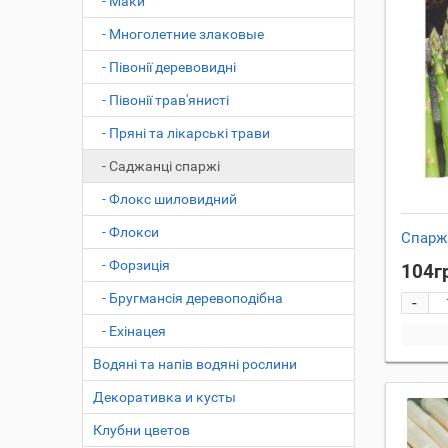
- Маки
- Многолетние злаковые
- Півонії деревовидні
- Півонії трав'янисті
- Пряні та лікарські трави
- Саджанці спаржі
- Флокс шиловидний
- Флокси
Спарж
- Форзиція
104г
- Бругмансія деревоподібна
-
- Ехінацея
Водяні та напів водяні рослини
Декоративка и кусты
Клубни цветов