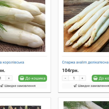
а королівська
Спаржа avalim делікатесна
рн.
104грн.
-
До кошика
До к
+
+
Швидке замовлення
Швидке замовленн