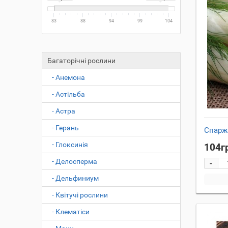
83
88
94
99
104
Багаторічні рослини
- Анемона
- Астільба
- Астра
- Герань
Cпарж
- Глоксинія
104г
- Делосперма
-
- Дельфиниум
- Квітучі рослини
- Клематіси