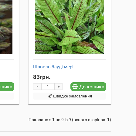
Щавель блуді мері
83грн.
-
ошика
До кошика
+
я
Швидке замовлення
Показано з 1 по 9 із 9 (всього сторінок: 1)