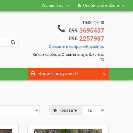
Українська
Особистий кабінет
10:00-17:00
3695437
099
2257987
096
Замовити зворотній дзвінок
Київська обл, с. Стовп'яги, вул. Шкільна
13
Кошик
покупок
: 0
Показати: