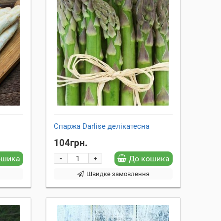
Спаржа Darlise делікатесна
104грн.
-
ошика
До кошика
+
я
Швидке замовлення