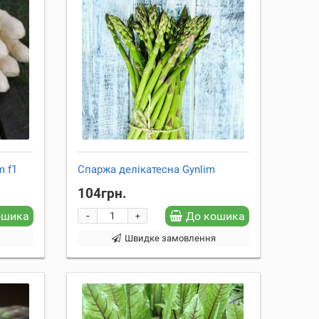
m f1
Спаржа делікатесна Gynlim
104грн.
-
ошика
До кошика
+
я
Швидке замовлення