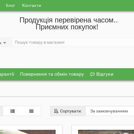
Блог
Контакти
Продукція перевірена часом..
Приємних покупок!
ь
арантії
Повернення та обмін товару
Відгуки
Сортувати: