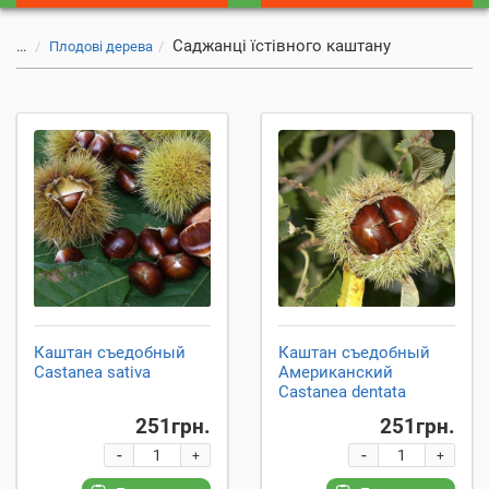
Саджанці їстівного каштану
...
Плодові дерева
Каштан съедобный
Каштан съедобный
Castanea sativa
Американский
Castanea dentata
251грн.
251грн.
-
-
+
+