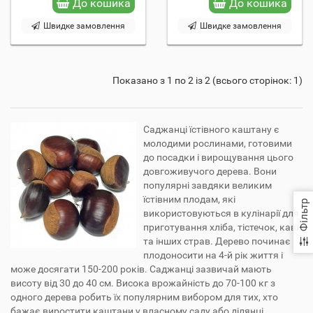
До кошика
До кошика
Швидке замовлення
Швидке замовлення
Показано з 1 по 2 із 2 (всього сторінок: 1)
Саджанці їстівного каштану є
молодими рослинами, готовими
до посадки і вирощування цього
довгоживучого дерева. Вони
популярні завдяки великим
їстівним плодам, які
Фільтр
використовуються в кулінарії для
приготування хліба, тістечок, кави
та інших страв. Дерево починає
плодоносити на 4-й рік життя і
може досягати 150-200 років. Саджанці зазвичай мають
висоту від 30 до 40 см. Висока врожайність до 70-100 кг з
одного дерева робить їх популярним вибором для тих, хто
бажає виростити каштани у власному саду або ділянці.