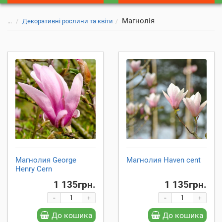
Магнолія
...
Декоративні рослини та квіти
Магнолия George
Магнолия Haven cent
Henry Cern
1 135грн.
1 135грн.
-
-
+
+
До кошика
До кошика