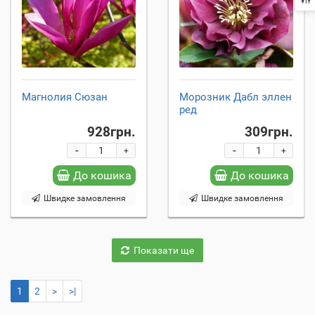
Магнолия Сюзан
Морозник Дабл эллен
ред
928грн.
309грн.
-
-
+
+
До кошика
До кошика
Швидке замовлення
Швидке замовлення
Показати ще
1
2
>
>|