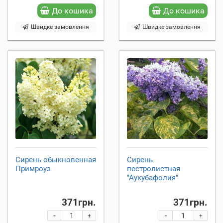
До кошика
До кошика
Швидке замовлення
Швидке замовлення
Сирень обыкновенная
Сирень
Примроуз
пестролистная
"Аукубафолия"
371грн.
371грн.
-
-
+
+