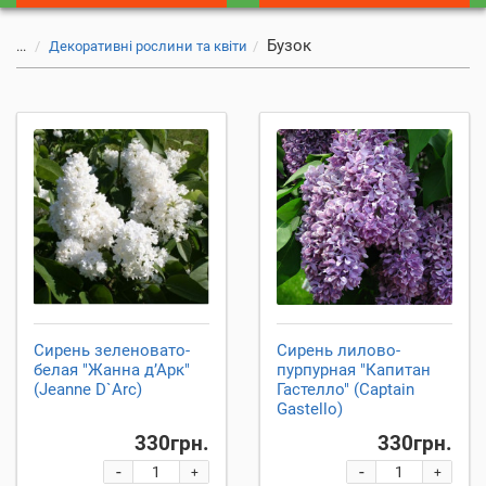
Бузок
...
Декоративні рослини та квіти
Сирень зеленовато-
Сирень лилово-
белая "Жанна д’Арк"
пурпурная "Капитан
(Jeanne D`Arc)
Гастелло" (Captain
Gastello)
330грн.
330грн.
-
-
+
+