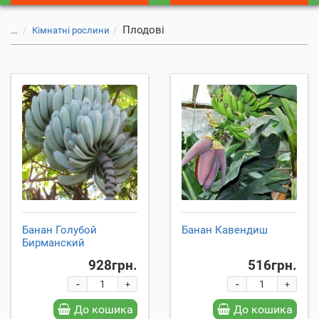
Плодові
...
Кімнатні рослини
Банан Голубой
Банан Кавендиш
Бирманский
928грн.
516грн.
-
-
+
+
До кошика
До кошика