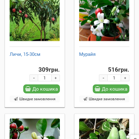
Личи, 15-30см
Мурайя
309грн.
516грн.
-
-
+
+
До кошика
До кошика
Швидке замовлення
Швидке замовлення