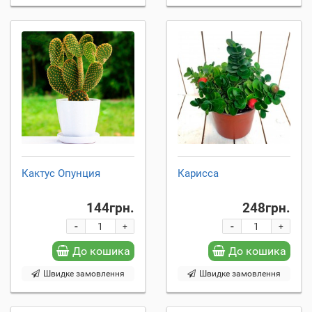
Кактус Опунция
Карисса
144грн.
248грн.
-
-
+
+
До кошика
До кошика
Швидке замовлення
Швидке замовлення