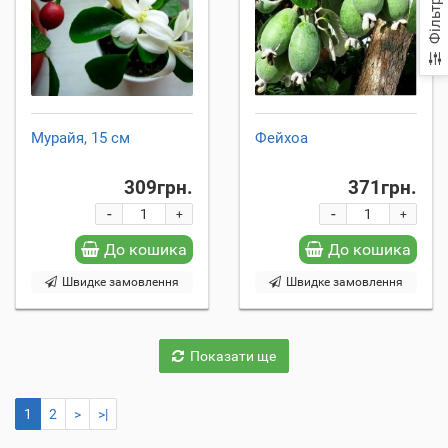
Фільтр
Мурайя, 15 см
Фейхоа
309грн.
371грн.
-
-
+
+
До кошика
До кошика
Швидке замовлення
Швидке замовлення
Показати ще
1
2
>
>|