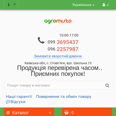
Українська
10:00-17:00
3695437
099
2257987
096
Замовити зворотній дзвінок
Київська обл, с. Стовп'яги, вул. Шкільна 13
Продукція перевірена часом..
Приємних покупок!
Наші гарантії
Повернення та обмін товару
Відгуки
Каталог
: 0