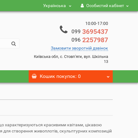
Українська
Особистий кабінет
10:00-17:00
3695437
099
2257987
096
Замовити зворотній дзвінок
Київська обл, с. Стовп'яги, вул. Шкільна
13
Кошик
покупок
: 0
 що характеризуються красивими квітами, цікавою
 для створення живоплотів, скульптурних композицій