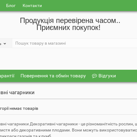
Блог
Контакти
Продукція перевірена часом..
Приємних покупок!
ь
арантії
Повернення та обмін товару
Відгуки
вні чагарники
егорії немає товарів
вні чагарники Декоративні чагарники - це різноманітність рослин,
истя або декоративними плодами. Вони можуть використовуватися
рикраси газонів та клумб.