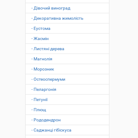
- Дівочий виноград
- Декоративна жимолість
- Еустома
- Жасмін
- Листяні дерева
- Магнолія
- Морозник
- Остеоспермуми
- Пеларгонія
- Петунії
- Плющ
- Рододендрон
- Саджанці гібіскуса