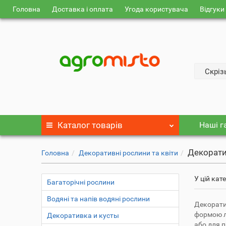
Головна
Доставка і оплата
Угода користувача
Відгуки
Скріз
Каталог
товарів
Наші г
Декорати
Головна
Декоративні рослини та квіти
У цій кат
Багаторічні рослини
Водяні та напів водяні рослини
Декорати
формою л
Декоративка и кусты
або для п