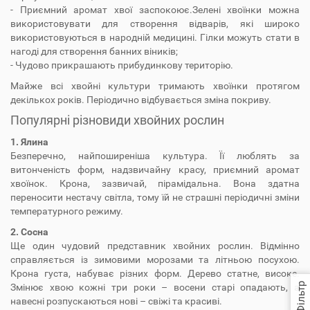
- Приємний аромат хвої заспокоює.Зелені хвоїнки можна
використовувати для створення відварів, які широко
використовуються в народній медицині. Гілки можуть стати в
нагоді для створення банних віників;
- Чудово прикрашають прибудинкову територію.
Майже всі хвойні культури тримають хвоїнки протягом
декількох років. Періодично відбувається зміна покриву.
Популярні різновиди хвойних рослин
1. Ялина
Безперечно, найпоширеніша культура. Її люблять за
витонченість форм, надзвичайну красу, приємний аромат
хвоїнок. Крона, зазвичай, пірамідальна. Вона здатна
переносити нестачу світла, тому їй не страшні періодичні зміни
температурного режиму.
2. Сосна
Ще один чудовий представник хвойних рослин. Відмінно
справляється із зимовими морозами та літньою посухою.
Крона густа, набуває різних форм. Дерево статне, високе.
Фільтр
Змінює хвою кожні три роки – восени старі опадають, а
навесні розпускаються нові – свіжі та красиві.