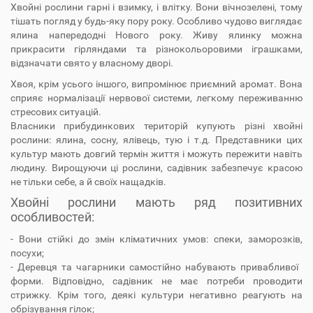
Хвойні рослини гарні і взимку, і влітку. Вони вічнозелені, тому
тішать погляд у будь-яку пору року. Особливо чудово виглядає
ялина напередодні Нового року. Живу ялинку можна
прикрасити гірляндами та різнокольоровими іграшками,
відзначати свято у власному дворі.
Хвоя, крім усього іншого, випромінює приємний аромат. Вона
сприяє нормалізації нервової системи, легкому переживанню
стресових ситуацій.
Власники прибудинкових територій купують різні хвойні
рослини: ялина, сосну, ялівець, тую і т.д. Представники цих
культур мають довгий термін життя і можуть пережити навіть
людину. Вирощуючи ці рослини, садівник забезпечує красою
не тільки себе, а й своїх нащадків.
Хвойні рослини мають ряд позитивних
особливостей:
- Вони стійкі до змін кліматичних умов: спеки, заморозків,
посухи;
- Деревця та чагарники самостійно набувають привабливої ​​
форми. Відповідно, садівник не має потреби проводити
стрижку. Крім того, деякі культури негативно реагують на
обрізування гілок;