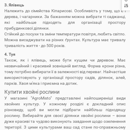
3. Ялівець
Належить до сімейства Кіпарисові. Особливість у тому, що є і
дерева, і чагарники. За бажанням можна вибрати ті саджанці,
які найбільше підходять для організації простору
прибудинкової ділянки.
Стійкий до посухи та зміни температури повітря, любить світло.
Можна висаджувати на різних ґрунтах. Культура має тривалу
тривалість життя - до 500 років.
4. Туя
Також, як і ялівець, може бути кущем чи деревом. Має
незвичайний і красивий зовнішній вигляд. Форма крони різна,
тому потрібно вибирати її в залежності від переваг. Найчастіше
використовують у організації простору садів, ділянок, алей,
парків. Хвоя м'яка і приємна на дотик.
Купити хвойні рослини
У магазині "AgroMisto" представлені найпоширеніші види
хвойних культур. У кожному розділі є докладний опис
різновиду, щоб ви могли підібрати найбільш підходящу
рослину. Вибирайте для своєї ділянки хвойні рослини – вони
дуже красиві та чудово виконують завдання щодо озеленення
території. З цими культурами ваш сад стане по-справжньому