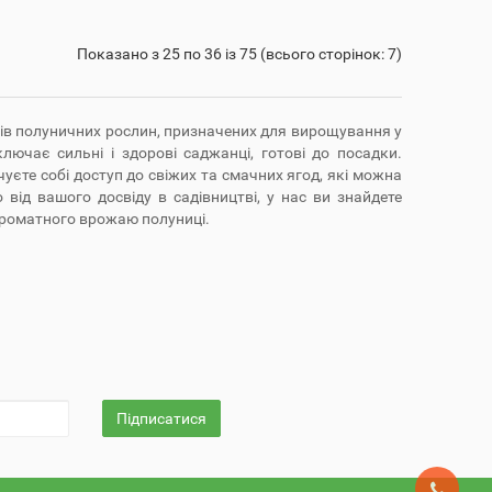
Показано з 25 по 36 із 75 (всього сторінок: 7)
идів полуничних рослин, призначених для вирощування у
лючає сильні і здорові саджанці, готові до посадки.
уєте собі доступ до свіжих та смачних ягод, які можна
 від вашого досвіду в садівництві, у нас ви знайдете
ароматного врожаю полуниці.
Підписатися