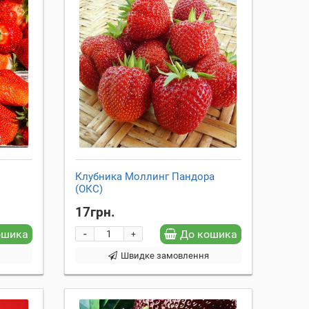
Клубника Моллинг Пандора
(ОКС)
17грн.
-
ошика
До кошика
+
я
Швидке замовлення