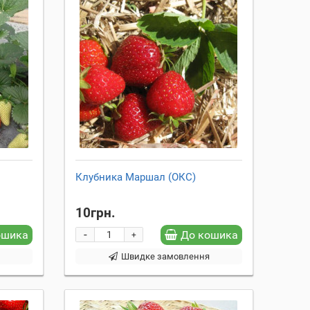
Клубника Маршал (ОКС)
10грн.
-
ошика
До кошика
+
я
Швидке замовлення