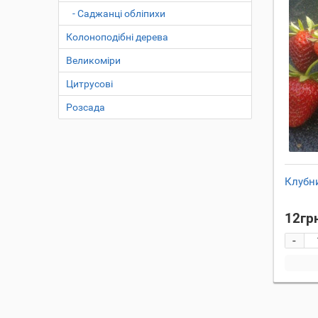
- Саджанці обліпихи
Колоноподібні дерева
Великоміри
Цитрусові
Розсада
Клубн
12гр
-