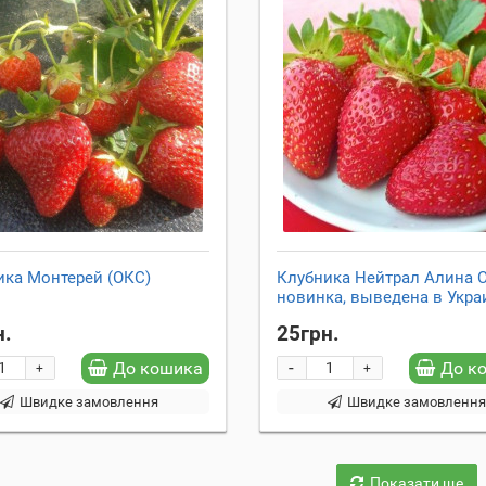
ика Монтерей (ОКС)
Клубника Нейтрал Алина С
новинка, выведена в Укра
н.
25грн.
-
До кошика
До к
+
+
Швидке замовлення
Швидке замовленн
Показати ще