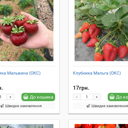
ика Мальвина (ОКС)
Клубника Мальга (ОКС)
н.
17грн.
-
До кошика
До к
+
+
Швидке замовлення
Швидке замовленн