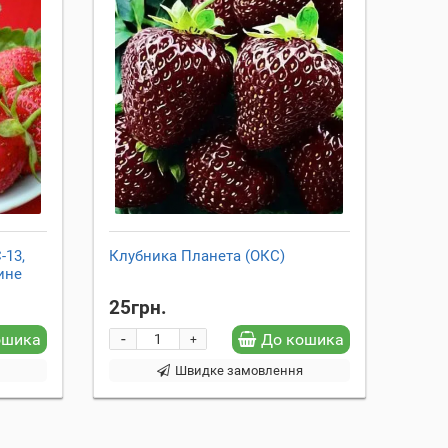
-13,
Клубника Планета (ОКС)
ине
25грн.
-
ошика
До кошика
+
я
Швидке замовлення