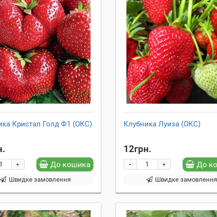
ка Кристал Голд Ф1 (ОКС)
Клубника Луиза (ОКС)
н.
12грн.
-
До кошика
До к
+
+
Швидке замовлення
Швидке замовленн