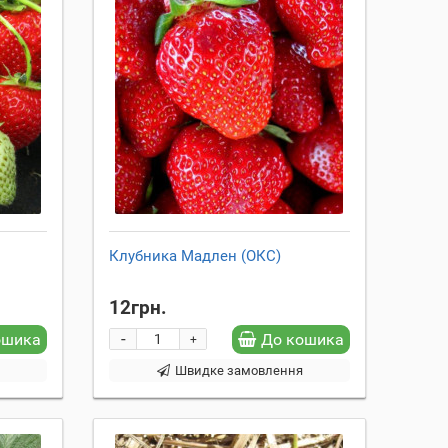
Клубника Мадлен (ОКС)
12грн.
-
ошика
До кошика
+
я
Швидке замовлення