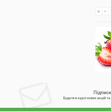
|<
<
Підписк
Будьте в курсі нових акцій т