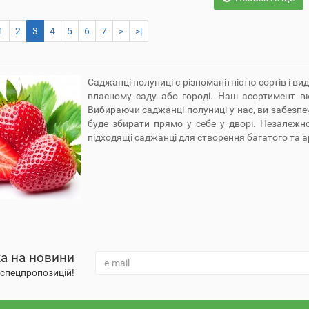
1
2
3
4
5
6
7
>
>|
Саджанці полуниці є різноманітністю сортів і в
власному саду або городі. Наш асортимент вк
Вибираючи саджанці полуниці у нас, ви забезпеч
буде збирати прямо у себе у дворі. Незалежно
підходящі саджанці для створення багатого та 
а на новини
а спецпропозицій!