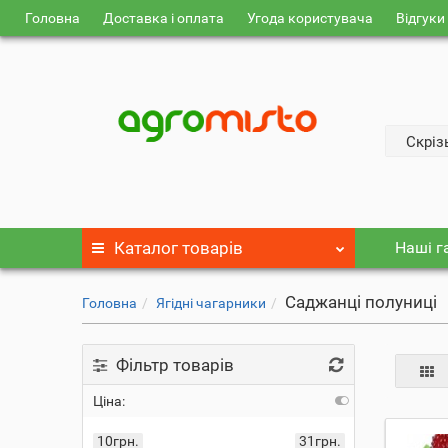
Головна
Доставка і оплата
Угода користувача
Відгуки
Скріз
Каталог
товарів
Наші г
Саджанці полуниці
Головна
Ягідні чагарники
Фільтр товарів
Ціна:
10грн.
31грн.