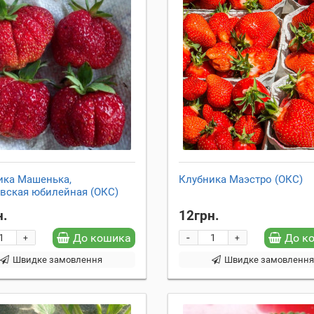
ика Машенька,
Клубника Маэстро (ОКС)
вская юбилейная (ОКС)
н.
12грн.
-
До кошика
До к
+
+
Швидке замовлення
Швидке замовленн