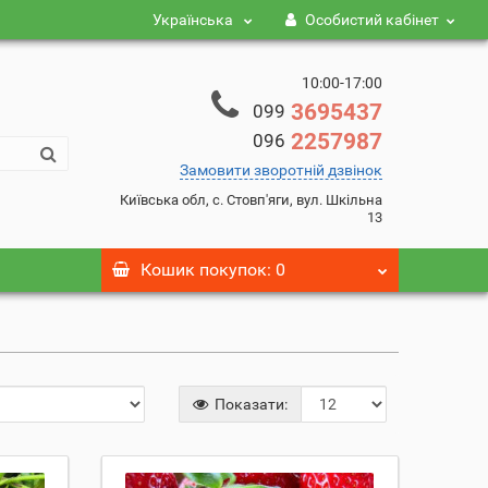
Українська
Особистий кабінет
10:00-17:00
3695437
099
2257987
096
Замовити зворотній дзвінок
Київська обл, с. Стовп'яги, вул. Шкільна
13
Кошик
покупок
: 0
Показати: