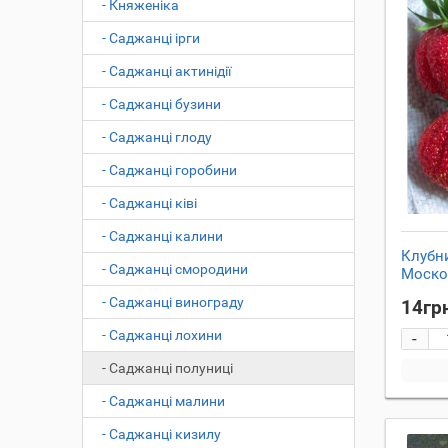
- Княженіка
- Саджанці ірги
- Саджанці актинідії
- Саджанці бузини
- Саджанці глоду
- Саджанці горобини
- Саджанці ківі
- Саджанці калини
Клубн
- Саджанці смородини
Моско
- Саджанці винограду
14гр
- Саджанці лохини
-
- Саджанці полуниці
- Саджанці малини
- Саджанці кизилу