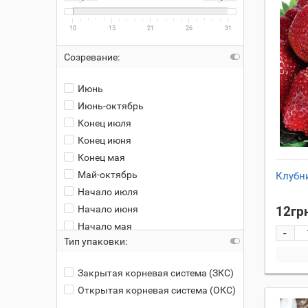
10
15
21
26
31
Созревание:
Июнь
Июнь-октябрь
Конец июля
Конец июня
Конец мая
Май-октябрь
Клубни
Начало июля
Начало июня
12гр
Начало мая
-
Тип упаковки:
Середина июля
Середина июня
Закрытая корневая система (ЗКС)
Середина мая
Открытая корневая система (ОКС)
начало июня