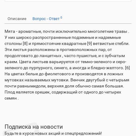
0
Описание
Вопрос - Ответ
Мята - ароматные, почти исключительно многолетние травы .
У них широко распространенные подземные и надземные
столоны [8] и прямостоячие квадратные [9] ветвистые стебли.
Эти листья расположены в противоположных пар, от
продолговато до ланцетных , часто пушистые, и с зубчатым
краем. Цвета листьев варьируется от темно-зеленого и серо-
зеленого до пурпурного, синего, а иногда и бледно-желтого. [6]
На цветах белые до фиолетового и производятся в ложных
мутовках называемых мутовки. Венчик двугубый с четырьмя
почти равнымидоли, верхняя доля обычно самая большая.
Плод является орешек, содержащий от одного до четырех
семян .
Подписка на новости
Будьте в курсе новых акций и спецпредложений!