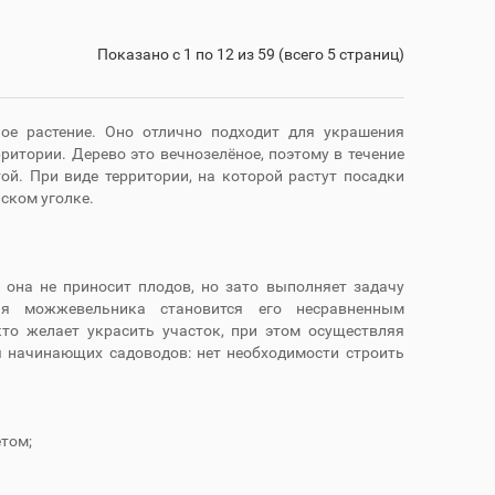
Показано с 1 по 12 из 59 (всего 5 страниц)
ое растение. Оно отлично подходит для украшения
ритории. Дерево это вечнозелёное, поэтому в течение
той. При виде территории, на которой растут посадки
ском уголке.
 она не приносит плодов, но зато выполняет задачу
ия можжевельника становится его несравненным
кто желает украсить участок, при этом осуществляя
 начинающих садоводов: нет необходимости строить
етом;