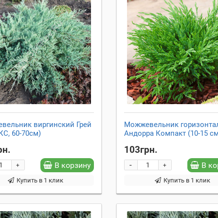
вельник виргинский Грей
Можжевельник горизонта
КС, 60-70см)
Андорра Компакт (10-15 см
рн.
103грн.
-
В корзину
В ко
+
+
Купить в 1 клик
Купить в 1 клик