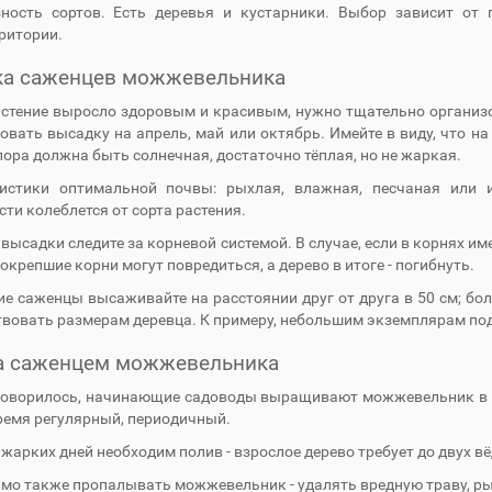
ность сортов. Есть деревья и кустарники. Выбор зависит от 
ритории.
ка саженцев можжевельника
стение выросло здоровым и красивым, нужно тщательно организо
овать высадку на апрель, май или октябрь. Имейте в виду, что на
пора должна быть солнечная, достаточно тёплая, но не жаркая.
истики оптимальной почвы: рыхлая, влажная, песчаная или и
ти колеблется от сорта растения.
высадки следите за корневой системой. В случае, если в корнях име
окрепшие корни могут повредиться, а дерево в итоге - погибнуть.
е саженцы высаживайте на расстоянии друг от друга в 50 см; бо
твовать размерам деревца. К примеру, небольшим экземплярам под
а саженцем можжевельника
говорилось, начинающие садоводы выращивают можжевельник в ка
время регулярный, периодичный.
 жарких дней необходим полив - взрослое дерево требует до двух 
мо также пропалывать можжевельник - удалять вредную траву, р