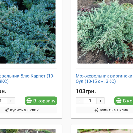
вельник Блю Карпет (10-
Можжевельник виргински
ЗКС)
Оул (10-15 см, ЗКС)
рн.
103грн.
-
В корзину
В ко
+
+
Купить в 1 клик
Купить в 1 клик