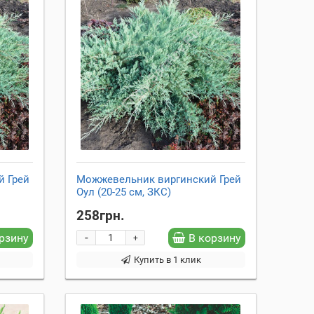
й Грей
Можжевельник виргинский Грей
Оул (20-25 см, ЗКС)
258грн.
-
рзину
В корзину
+
Купить в 1 клик