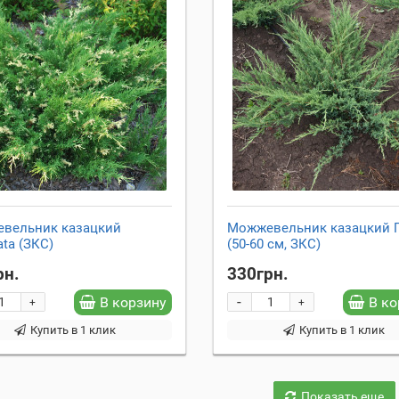
вельник казацкий
Можжевельник казацкий Г
ata (ЗКС)
(50-60 см, ЗКС)
рн.
330грн.
-
В корзину
В ко
+
+
Купить в 1 клик
Купить в 1 клик
Показать еще