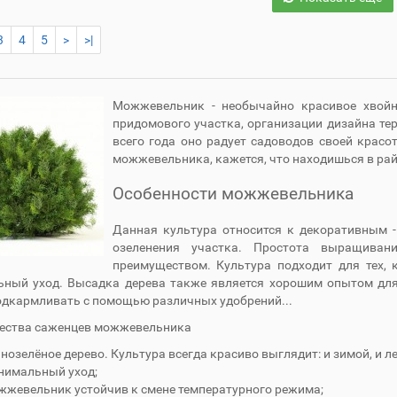
3
4
5
>
>|
Можжевельник - необычайно красивое хвойн
придомового участка, организации дизайна тер
всего года оно радует садоводов своей красо
можжевельника, кажется, что находишься в рай
Особенности можжевельника
Данная культура относится к декоративным -
озеленения участка. Простота выращиван
преимуществом. Культура подходит для тех, 
ный уход. Высадка дерева также является хорошим опытом для
одкармливать с помощью различных удобрений...
ества саженцев можжевельника
нозелёное дерево. Культура всегда красиво выглядит: и зимой, и л
нимальный уход;
жевельник устойчив к смене температурного режима;