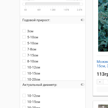
83
681
1 280
1 878
2 476
Годовой прирост:
3см
5-10см
5-10см
7-8см
7-15см
8-10см
Можже
15см, 
10-12см
10-15см
113г
10-20см
-
Актуальный диаметр:
15-20см
15см
10-12см
20-30см
10-15см
25-30см
20-25см