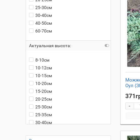
25-30см
30-40см
40-50см
60-70см
Актуальная высота:
8-10см
10-12см
10-15см
Можже
10-20см
Оул (З
15-20см
371г
20-25см
-
25-30см
25-35см
30-40см
35-45
40-50см