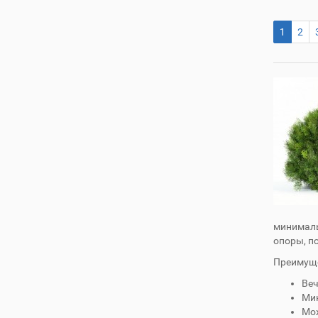
1
2
минималь
опоры, п
Преимущ
Веч
Ми
Мож