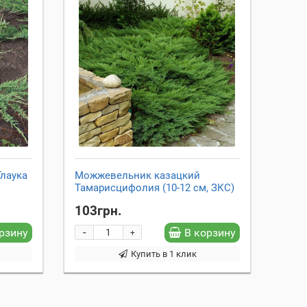
лаука
Можжевельник казацкий
Тамарисцифолия (10-12 см, ЗКС)
103грн.
-
рзину
В корзину
+
Купить в 1 клик