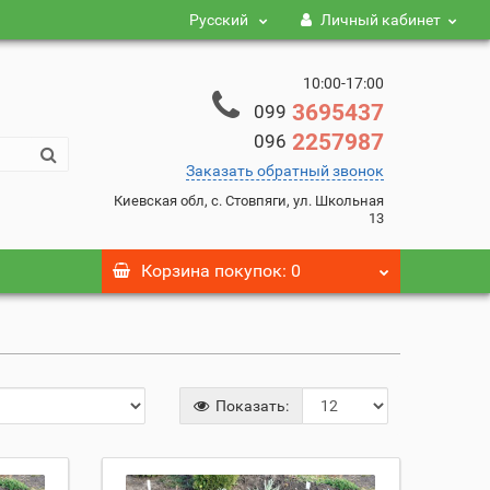
Русский
Личный кабинет
10:00-17:00
3695437
099
2257987
096
Заказать обратный звонок
Киевская обл, с. Стовпяги, ул. Школьная
13
Корзина
покупок
: 0
Показать: