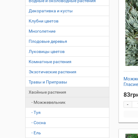
Водные и околоводные растения
50-60см
Декоративка и кусты
60-70см
Клубни цветов
60-80см
70-80см
Многолетние
80-100см
Плодовые деревья
140-160см
Луковицы цветов
Комнатные растения
Экзотические растения
Можже
Травы и Приправы
Гласие
Хвойные растения
83гр
- Можжевельник
-
- Туя
- Сосна
- Ель