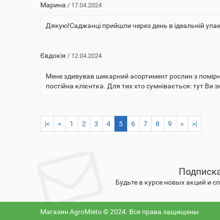
Марина
/ 17.04.2024
Дякую!Саджанці прийшли через день в ідеальній упак
Євдокія
/ 12.04.2024
Мене здивував шикарний асортимент рослин з помірним
постійна клієнтка. Для тих хто сумнівається: тут Ви зн
|<
<
1
2
3
4
5
6
7
8
9
>
>|
Подписка
Будьте в курсе новых акций и 
Магазин AgroMisto © 2024. Все права защищены