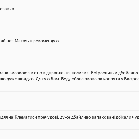
ставка.
ий нет.Магазин рекомендую.
ена високою якістю відправлення посилки. Всі рослинки дбайливо з
дуже швидко. Дякую Вам. Буду обов'язково замовляти у Вас рослин
 вдячна.Клематиси пречудові, дуже дбайливо запаковані,доїхали ч