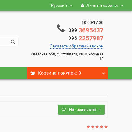
Русский
Личный кабинет
10:00-17:00
3695437
099
2257987
096
Заказать обратный звонок
Киевская обл, с. Стовпяги, ул. Школьная
13
Корзина
покупок
: 0
Написать отзыв