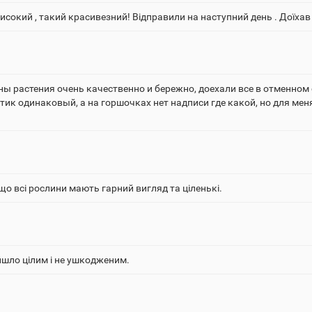
исокий , такий красивезний! Відправили на наступний день . Доїхав 
ны растения очень качественно и бережно, доехали все в отменном
тик одинаковый, а на горшочках нет надписи где какой, но для ме
о всі рослини мають гарний вигляд та ціленькі.
йшло цілим і не ушкодженим.