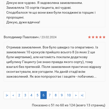
Дякую все чудово. Я задоволена замовленням.
Замовляла 10 сортів гіацинта, всі чудові.
Сподобалося те що вони вже були посаджені в горщик і
пророщені.
Дякую, дуже вдячна!
Володимир Павлович
/ 23.02.2024
Отримав замовлення. Все було швидко та оперативно. Із
замовлених 10 крокусів прийшло всього 8 (із яких 2 ще
були мертвими), але натомість поклали додаткову
цибулину Гіацинту (не знаю правда якого сорту), тому
взагалі без претензій. Після замовлення практично відразу
сконтактували, все узгодили. На даній стадії всім
зажоволений. Як все попроростає і зацвіте - побачимо...
|<
<
2
3
4
5
6
7
8
9
10
>
>|
Показано с 51 по 60 из 124 (всего 13 страниц)